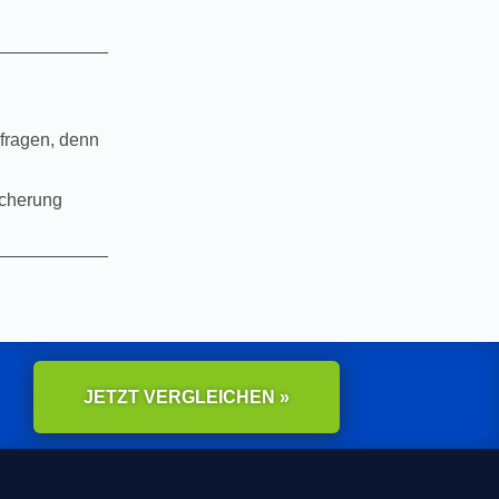
___________
fragen, denn
icherung
___________
JETZT VERGLEICHEN »