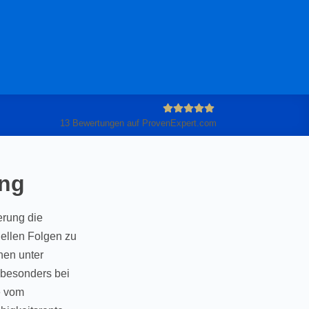
13
Bewertungen auf ProvenExpert.com
Anleiter
ung
GmbH
erung die
iellen Folgen zu
hen unter
 besonders bei
e vom