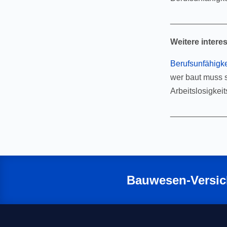
____________
Weitere interes
Berufsunfähigk
wer baut muss s
Arbeitslosigkei
____________
Bauwesen-Versic