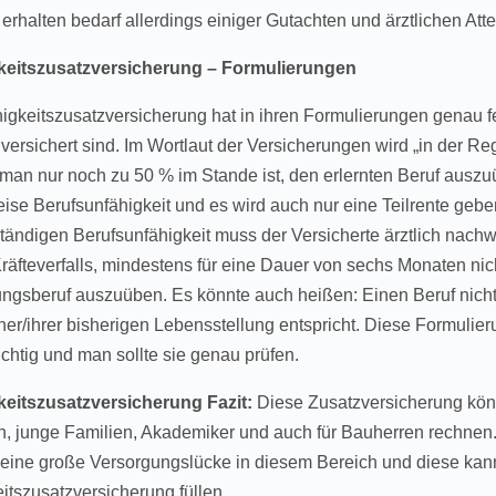
erhalten bedarf allerdings einiger Gutachten und ärztlichen Atte
keitszusatzversicherung – Formulierungen
igkeitszusatzversicherung hat in ihren Formulierungen genau fe
versichert sind. Im Wortlaut der Versicherungen wird „in der Re
 man nur noch zu 50 % im Stande ist, den erlernten Beruf ausz
eise Berufsunfähigkeit und es wird auch nur eine Teilrente gebe
lständigen Berufsunfähigkeit muss der Versicherte ärztlich nach
Kräfteverfalls, mindestens für eine Dauer von sechs Monaten nich
ungsberuf auszuüben. Es könnte auch heißen: Einen Beruf nic
ner/ihrer bisherigen Lebensstellung entspricht. Diese Formulie
chtig und man sollte sie genau prüfen.
keitszusatzversicherung
Fazit:
Diese Zusatzversicherung könn
 junge Familien, Akademiker und auch für Bauherren rechnen. 
 eine große Versorgungslücke in diesem Bereich und diese kan
itszusatzversicherung füllen.