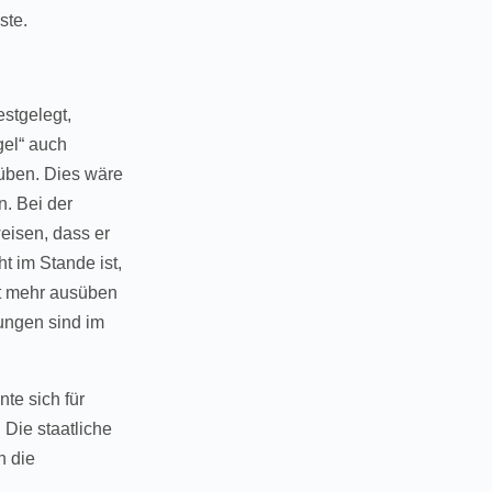
ste.
stgelegt,
gel“ auch
uüben. Dies wäre
n. Bei der
weisen, dass er
t im Stande ist,
ht mehr ausüben
rungen sind im
te sich für
Die staatliche
n die