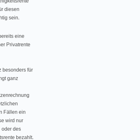
higkeitsrente
ür diesen
tig sein.
ereits eine
er Privatrente
z besonders für
ngt ganz
utzenrechnung
tzlichen
n Fällen ein
e wird nur
g oder des
srente bezahlt.