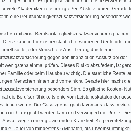
zlich gestrichen. Es gibt gesetzlich nur noch eine Erwerbsunfä
für viele Akademiker zu einem großen Absturz führen. Gerade f
ann eine Berufsunfähigkeitszusatzversicherung besonders wich
schen mit einer Berufsunfähigkeitszusatzversicherung haben b
 Diese kann in Form einer staatlich erworbenen Rente oder ein
Generell sollte jeder Mensch die Absicherung durch eine
itszusatzversicherung gegen den finanziellen Absturz bei der
it wenigstens einmal prüfen. Dieses Risiko abzufedern, ist gan
ner Familie oder beim Hausbau wichtig. Die staatliche Rente la
ungen Menschen hinten und vorne nicht. Gerade hier macht die
itszusatzversicherung besonders Sinn. Es gilt eine Kosten- N
mal die Berufsunfähigkeitsrente vom Leistungskatalog der gese
strichen wurde. Der Gesetzgeber geht davon aus, dass in viele
och noch ausgeübt werden kann und verweigert die Rente. Dies
 Ausfall wegen einer gravierenden Krankheit, Körperverletzun
 für die Dauer von mindestens 6 Monaten, als Erwerbsunfähigkeit